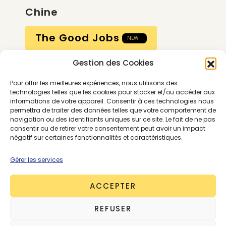
Chine
The Good Jobs
NEW !
Gestion des Cookies
Compte
Pour offrir les meilleures expériences, nous utilisons des
Calendrier
technologies telles que les cookies pour stocker et/ou accéder aux
informations de votre appareil. Consentir à ces technologies nous
Contactez-nous
permettra de traiter des données telles que votre comportement de
navigation ou des identifiants uniques sur ce site. Le fait de ne pas
consentir ou de retirer votre consentement peut avoir un impact
négatif sur certaines fonctionnalités et caractéristiques.
Gérer les services
ACCEPTER
Conditions générales
REFUSER
Mentions légales
Politique de confidentialité