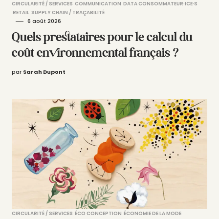
CIRCULARITÉ / SERVICES
COMMUNICATION
DATA CONSOMMATEUR·ICE·S
RETAIL
SUPPLY CHAIN / TRAÇABILITÉ
6 août 2026
Quels prestataires pour le calcul du
coût environnemental français ?
par
Sarah Dupont
CIRCULARITÉ / SERVICES
ÉCO CONCEPTION
ÉCONOMIE DE LA MODE