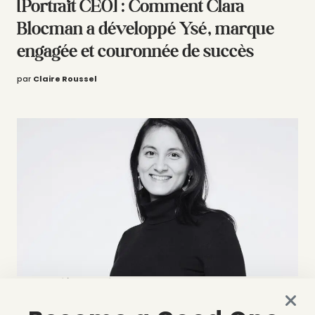
[Portrait CEO] : Comment Clara
Blocman a développé Ysé, marque
engagée et couronnée de succès
par
Claire Roussel
CIRCULARITÉ / SERVICES
ÉCO CONCEPTION
15 juin 2026
[Portrait CEO] Marie Nguyen, We