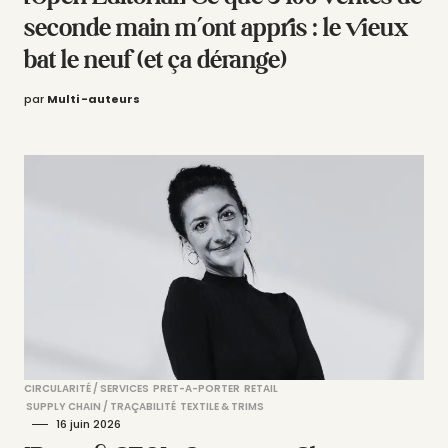
seconde main m’ont appris : le vieux
bat le neuf (et ça dérange)
par
Multi -auteurs
CIRCULARITÉ / SERVICES
PRET-A-PORTER
RETAIL
SUPPLY CHAIN / TRAÇABILITÉ
TEXTILE & TRIMS
16 juin 2026