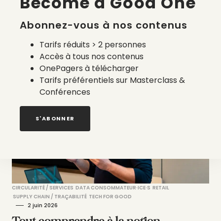
Become a Good One
Dress Fair, l’exigence comme fil
conducteur d’une mode responsable
Abonnez-vous à nos contenus
Tarifs réduits > 2 personnes
par
Sarah Dupont
Accès à tous nos contenus
OnePagers à télécharger
Tarifs préférentiels sur Masterclass &
Conférences
S'ABONNER
CIRCULARITÉ / SERVICES
DATA CONSOMMATEUR·ICE·S
RETAIL
SUPPLY CHAIN / TRAÇABILITÉ
TECH FOR GOOD
2 juin 2026