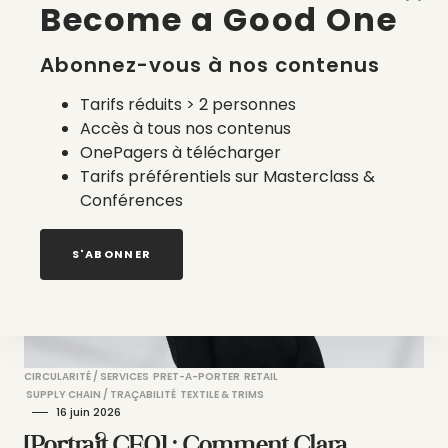
Become a Good One
non conformes, le système est à
revoir
Abonnez-vous à nos contenus
par
Victoire Satto
Tarifs réduits > 2 personnes
Accès à tous nos contenus
OnePagers à télécharger
Tarifs préférentiels sur Masterclass &
Conférences
S'ABONNER
CIRCULARITÉ / SERVICES
PRET-A-PORTER
RETAIL
SUPPLY CHAIN / TRAÇABILITÉ
TEXTILE & TRIMS
16 juin 2026
[Portrait CEO] : Comment Clara