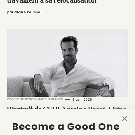
travaillent à sa relocalisation
par
Claire Roussel
ÉCO CONCEPTION
MADE IN FRANCE
8 avril 2026
[Portrait de CEO] Antoine Roset, Ligne
Roset : les atouts d’un modèle intégré
Become a Good One
français dans l’ameublement