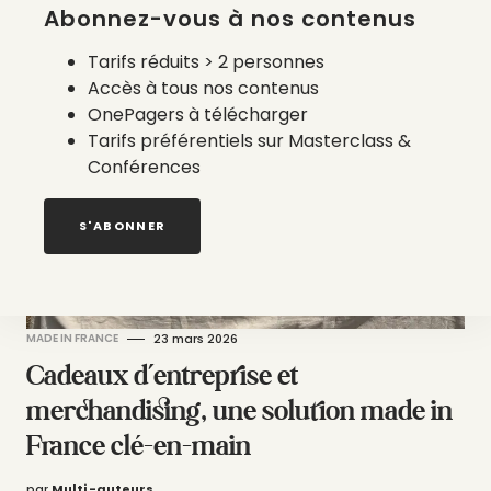
Abonnez-vous à nos contenus
par
Sarah Dupont
Tarifs réduits > 2 personnes
Accès à tous nos contenus
OnePagers à télécharger
Tarifs préférentiels sur Masterclass &
Conférences
S'ABONNER
MADE IN FRANCE
23 mars 2026
Cadeaux d’entreprise et
merchandising, une solution made in
France clé-en-main
par
Multi -auteurs