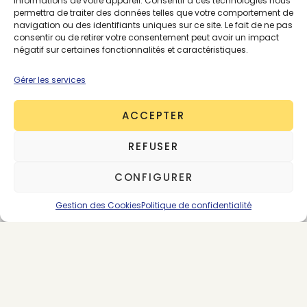
informations de votre appareil. Consentir à ces technologies nous
mise en place de l’outil de La Belle Empreinte
permettra de traiter des données telles que votre comportement de
cofinancé dans le cadre de l’appel à projet
navigation ou des identifiants uniques sur ce site. Le fait de ne pas
consentir ou de retirer votre consentement peut avoir un impact
TEXHABI2 de L’ADEME. Cette baisse de l’impact
négatif sur certaines fonctionnalités et caractéristiques.
environnemental est un atout pour permettre aux
entreprises d’atteindre les objectifs climatiques de
Gérer les services
l’accord de Paris.
ACCEPTER
REFUSER
CONFIGURER
Gestion des Cookies
Politique de confidentialité