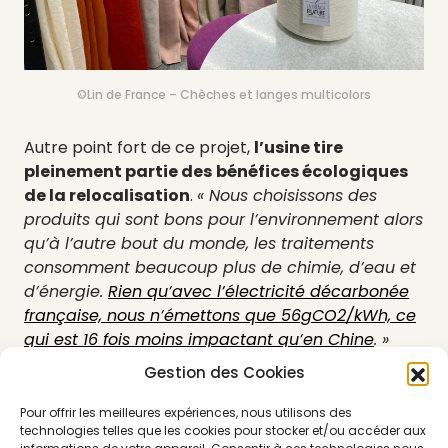
©Lin de France – Chèches et langes multicolors
Autre point fort de ce projet,
l’usine tire
pleinement partie des
bénéfices écologiques
de la relocalisation
.
« Nous choisissons des
produits qui sont bons pour l’environnement alors
qu’à l’autre bout du monde, les traitements
consomment beaucoup plus de chimie, d’eau et
d’énergie.
Rien qu’avec l’électricité décarbonée
française, nous n’émettons que 56gCO2/kWh, ce
qui est 16 fois moins impactant qu’en Chine
. »
détaille Karim Behlouli.
Gestion des Cookies
Au total, cette solution permet de gagner 55%
d’impact environnemental sur un produit comme
Pour offrir les meilleures expériences, nous utilisons des
technologies telles que les cookies pour stocker et/ou accéder aux
le T-shirt et ces chiffres sont vérifiés grâce à la