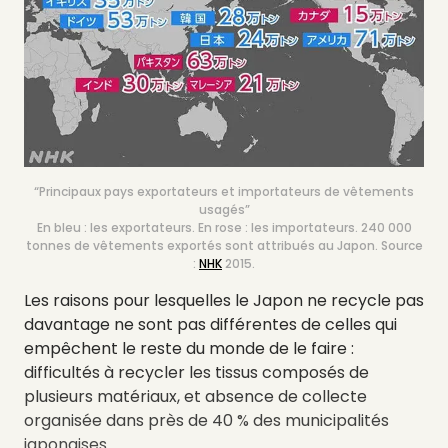
“Principaux pays exportateurs et importateurs de vêtements
usagés”
En bleu : les exportateurs. En rose : les importateurs. 240 000
tonnes de vêtements exportés sont attribués au Japon. Source
:
NHK
2015.
Les raisons pour lesquelles le Japon ne recycle pas
davantage ne sont pas différentes de celles qui
empêchent le reste du monde de le faire :
difficultés à recycler les tissus composés de
plusieurs matériaux, et absence de collecte
organisée dans près de 40 % des municipalités
japonaises.