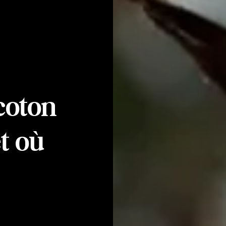
coton
t où