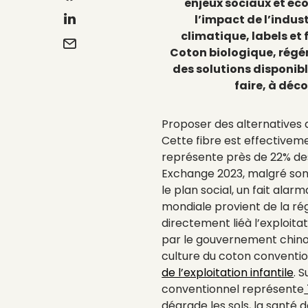
enjeux sociaux et éco
l’impact de l’indus
climatique, labels et 
Coton biologique, régén
des solutions disponib
faire, à déc
Proposer des alternatives 
Cette fibre est effectivemen
représente près de 22% des 
Exchange 2023, malgré so
le plan social, un fait alar
mondiale provient de la rég
directement liéà l’exploita
par le gouvernement chinoi
culture du coton conventi
de l’exploitation infantile
. 
conventionnel représente
dégrade les sols, la santé d