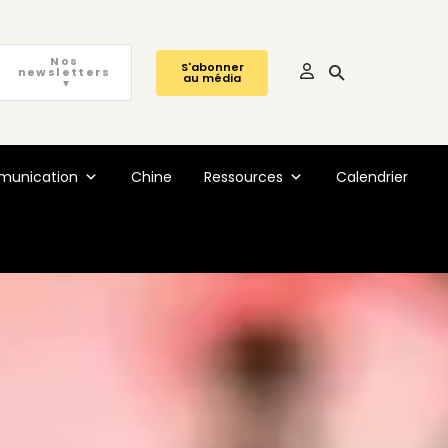
Nos
S'abonner
newsletters
au média
▼
unication
Chine
Ressources
Calendrier