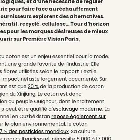
logiques, et d’une nécessité de réguler
trie pour faire face au réchauffement
fournisseurs explorent des alternatives.
ératif, recyclé, cellulose… Tour d’horizon
les pour les marques désireuses de mieux
ouvrir
sur
Première Vision Paris
.
au coton est un enjeu essentiel pour la mode.
t une grande favorite de l’industrie. Elle
fibres utilisées selon le rapport Textile
n impact néfaste largement documenté. Sur
mant est que
20 %
de la production de coton
ion du Xinjiang. Le coton est donc
tion du peuple Ouïghour, dont le traitement
s peut être qualifié
d’esclavage moderne
. La
onnel en Ouzbékistan
repose également sur
Sur le plan environnemental, le coton
7 % des pesticides mondiaux
. Sa culture
es agriculteur·ices et nécessite 5 000 à 17 000