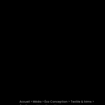
Accueil
 > 
Média
 > 
Éco Conception
 > 
Textile & trims
 > 