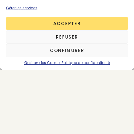
Gérer les services
ACCEPTER
REFUSER
CONFIGURER
Gestion des Cookies
Politique de confidentialité
About the Author
Victoire Satto
563 posts
Fondatrice & CEO