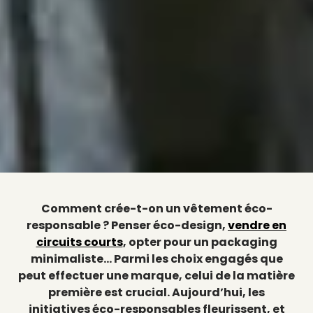
Comment crée-t-on un vêtement éco-
responsable ? Penser éco-design,
vendre en
circuits courts
, opter pour un packaging
minimaliste… Parmi les choix engagés que
peut effectuer une marque, celui de la matière
première est crucial. Aujourd’hui, les
initiatives éco-responsables fleurissent, et