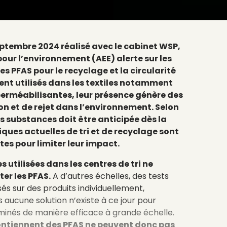
eptembre 2024 réalisé avec le cabinet WSP,
our l’environnement (AEE) alerte sur les
s PFAS pour le recyclage et la circularité
nt utilisés dans les textiles notamment
perméabilisantes, leur présence génère des
n et de rejet dans l’environnement. Selon
es substances doit être anticipée dès la
iques actuelles de tri et de recyclage sont
tes pour limiter leur impact.
 utilisées dans les centres de tri ne
er les PFAS.
A d’autres échelles, des tests
sés sur des produits individuellement,
s aucune solution n’existe à ce jour pour
taminés de manière efficace à grande échelle.
contiennent des PFAS ne peuvent donc pas