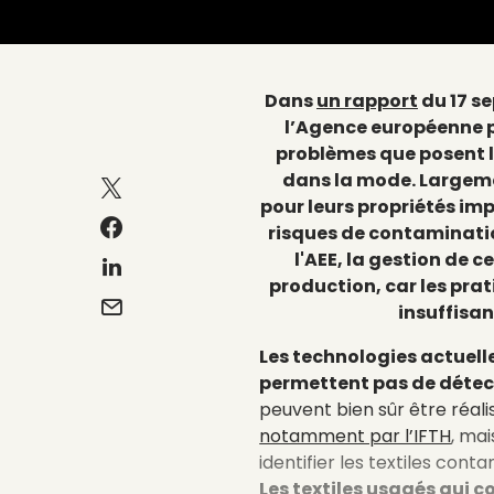
Dans
un rapport
du 17 s
l’Agence européenne p
problèmes que posent le
dans la mode. Largeme
pour leurs propriétés im
risques de contaminatio
l'AEE, la gestion de c
production, car les prat
insuffisan
Les technologies actuelles
permettent pas de détect
peuvent bien sûr être réali
notamment par l’IFTH
, mai
identifier les textiles con
Les textiles usagés qui 