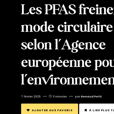
Les PFAS freine
mode circulaire
selon l’Agence
européenne po
l’environnemen
7 février 2025
3 minutes
par
Renaud Petit
AJOUTER AUX FAVORIS
À LIRE PLUS 