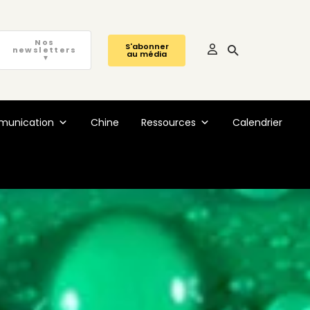
Nos
S'abonner
newsletters
au média
▼
unication
Chine
Ressources
Calendrier