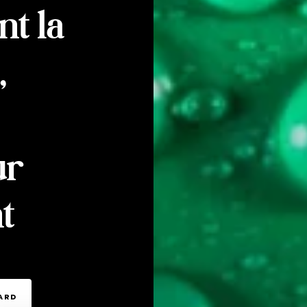
nt la
,
ur
t
TARD