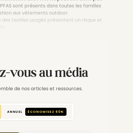
 PFAS sont présents dans toutes les familles
ashion aux vêtements outdoor.
 des textiles usagés présentent un risque et
ée.
-vous au média
mble de nos articles et ressources.
ANNUEL
ÉCONOMISEZ 60€