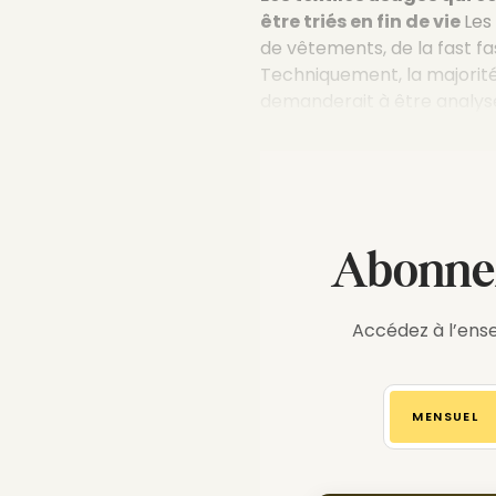
être triés en fin de vie
Les
de vêtements, de la fast f
Techniquement, la majorité
demanderait à être analys
Abonnez
Accédez à l’ense
MENSUEL