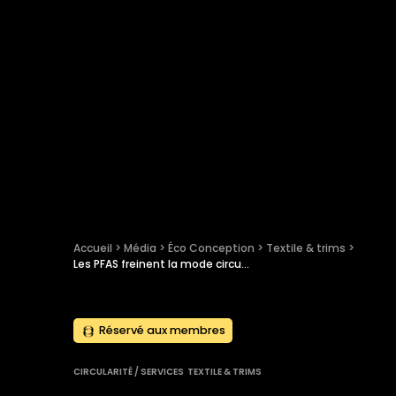
Accueil
 > 
Média
 > 
Éco Conception
 > 
Textile & trims
 > 
Les PFAS freinent la mode circulaire, selon l’Agence européenne pour l’environnement
Réservé aux membres
CIRCULARITÉ / SERVICES
TEXTILE & TRIMS