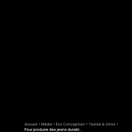
Accueil
 > 
Média
 > 
Éco Conception
 > 
Textile & trims
 > 
Pour produire des jeans durables, quelles sont les alternatives au coton ?