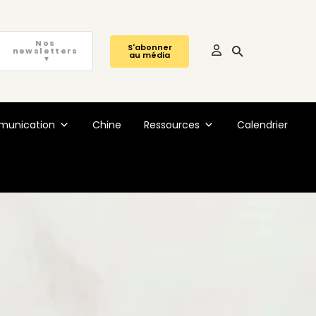
Nos
S'abonner
newsletters
au média
▼
unication
Chine
Ressources
Calendrier