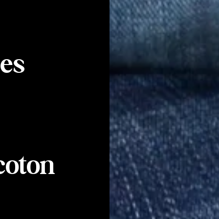
des
coton