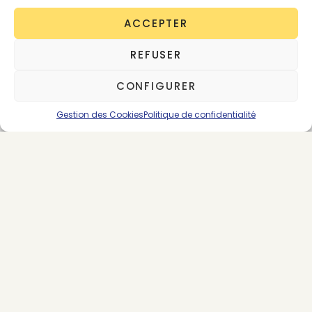
ACCEPTER
REFUSER
CONFIGURER
Gestion des Cookies
Politique de confidentialité
About the Author
Victoire Satto
563 posts