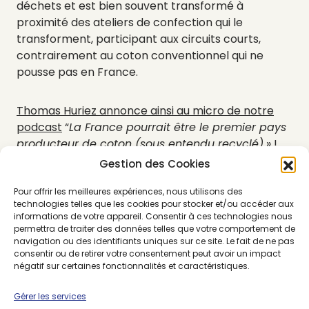
déchets et est bien souvent transformé à
proximité des ateliers de confection qui le
transforment, participant aux circuits courts,
contrairement au coton conventionnel qui ne
pousse pas en France.
Thomas Huriez annonce ainsi au micro de notre
podcast
“
La France pourrait être le premier pays
producteur de coton (sous entendu recyclé)
» !
Le coton recyclé participe en cela à la lutte
Gestion des Cookies
contre le gaspillage textile, il s’inscrit dans une
économie circulaire. C’est une matière privilégiée
Pour offrir les meilleures expériences, nous utilisons des
technologies telles que les cookies pour stocker et/ou accéder aux
par les marques éco-responsables comme
informations de votre appareil. Consentir à ces technologies nous
Patine
,
Faguo
,
La French Pique
ou
Le Slip Français
.
permettra de traiter des données telles que votre comportement de
navigation ou des identifiants uniques sur ce site. Le fait de ne pas
consentir ou de retirer votre consentement peut avoir un impact
négatif sur certaines fonctionnalités et caractéristiques.
MATIÈRES ÉCO RESPONSABLE
Gérer les services