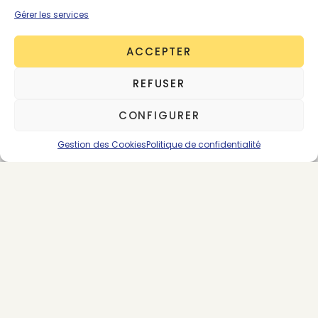
Gérer les services
ACCEPTER
About the Author
Victoire Satto
REFUSER
563 posts
CONFIGURER
Fondatrice & CEO
Gestion des Cookies
Politique de confidentialité
SUIVEZ-NOUS
LES DERNIERS ARTICLES