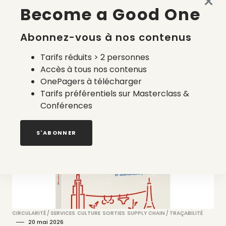
SANTÉ HUMAINE & ENVIRONNEMENTALE
SUPPLY CHAIN / TRAÇABILITÉ
Become a Good One
29 mai 2026
Pourquoi l’Or Fairmined peine encore
Abonnez-vous à nos contenus
à changer d’échelle
Tarifs réduits > 2 personnes
par
Sarah Dupont
Accès à tous nos contenus
OnePagers à télécharger
Tarifs préférentiels sur Masterclass &
Conférences
S'ABONNER
CIRCULARITÉ / SERVICES
CULTURE
SORTIES
SUPPLY CHAIN / TRAÇABILITÉ
20 mai 2026