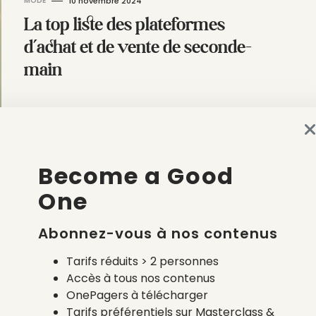
MODE
10 novembre 2024
La top liste des plateformes
d’achat et de vente de seconde-
main
par
Tova Bach
Become a Good
PRET-A-PORTER
21 juillet 2024
One
La top liste des marques
grandes tailles éco-
Abonnez-vous à nos contenus
responsables
Tarifs réduits > 2 personnes
Accès à tous nos contenus
OnePagers à télécharger
par
Tova Bach
Tarifs préférentiels sur Masterclass &