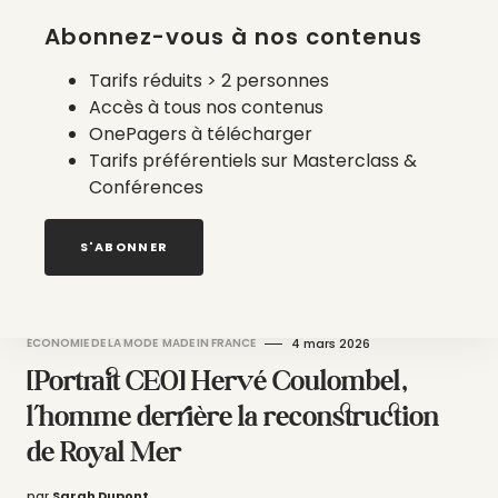
par
Claire Roussel
Abonnez-vous à nos contenus
Tarifs réduits > 2 personnes
Accès à tous nos contenus
OnePagers à télécharger
Tarifs préférentiels sur Masterclass &
Conférences
S'ABONNER
ÉCONOMIE DE LA MODE
MADE IN FRANCE
4 mars 2026
[Portrait CEO] Hervé Coulombel,
l’homme derrière la reconstruction
de Royal Mer
par
Sarah Dupont