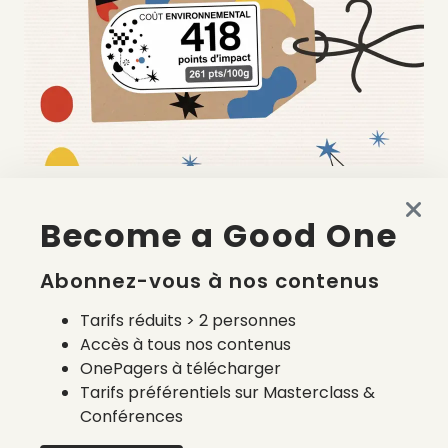
Quels prestataires pour le calcul du coût
environnemental français ?
Become a Good One
6 août 2026
Abonnez-vous à nos contenus
Tarifs réduits > 2 personnes
Accès à tous nos contenus
OnePagers à télécharger
Tarifs préférentiels sur Masterclass &
Conférences