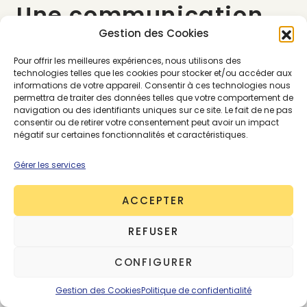
Une communication
inclusive
Gestion des Cookies
Pour offrir les meilleures expériences, nous utilisons des
technologies telles que les cookies pour stocker et/ou accéder aux
Via les réseaux sociaux, les consommateur·ice·s
informations de votre appareil. Consentir à ces technologies nous
exigent des marques une véritable prise de
permettra de traiter des données telles que votre comportement de
navigation ou des identifiants uniques sur ce site. Le fait de ne pas
position dans le débats publique. Attention tout de
consentir ou de retirer votre consentement peut avoir un impact
même à la cohérence dans votre prise de parole,
négatif sur certaines fonctionnalités et caractéristiques.
car il ne faudrait pas tomber dans un cas d’école
de pink, rainbow ou encore greenwashing
qui
Gérer les services
pourrait avoir une incidence fatale sur la
réputation de votre marque. Ce n’est pas
ACCEPTER
seulement par la communication que l’on traduit
ses valeurs de progrès social.
Les
REFUSER
consommateur·ice·s réclament que vos
CONFIGURER
valeurs se retranscrivent autant dans vos
prises de parole que dans la structure même
Gestion des Cookies
Politique de confidentialité
de l’entreprise et ses
pratiques managériales
.