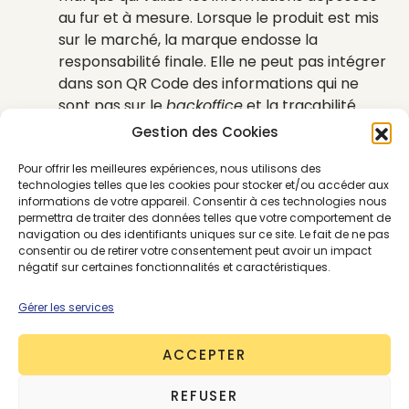
au fur et à mesure. Lorsque le produit est mis
sur le marché, la marque endosse la
responsabilité finale. Elle ne peut pas intégrer
dans son QR Code des informations qui ne
sont pas sur le
backoffice
et la traçabilité
Blockchain.
Gestion des Cookies
L’Analyse du Cycle de Vie (ACV)
évalue
Pour offrir les meilleures expériences, nous utilisons des
l’empreinte environnementale d’un
technologies telles que les cookies pour stocker et/ou accéder aux
vêtement
grâce à des données collectées
informations de votre appareil. Consentir à ces technologies nous
notamment le poids de la matière, la quantité
permettra de traiter des données telles que votre comportement de
navigation ou des identifiants uniques sur ce site. Le fait de ne pas
d’eau, le phosphore… Ce calcul est effectué
consentir ou de retirer votre consentement peut avoir un impact
par des ingénieurs spécialisés.
négatif sur certaines fonctionnalités et caractéristiques.
Gérer les services
Peut-on se fier aux
ACCEPTER
informations divulguées
par le QR Code ?
REFUSER