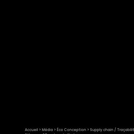
Accueil
 > 
Média
 > 
Éco Conception
 > 
Supply chain / Traçabili