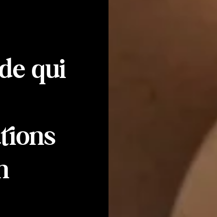
de qui
utions
n