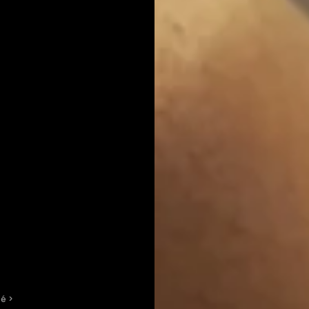
té
 > 