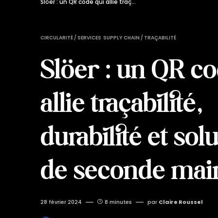
Slöer : un QR code qui allie traçabilité, durabilité et solutions de seconde main
CIRCULARITÉ / SERVICES
SUPPLY CHAIN / TRAÇABILITÉ
Slöer : un QR co
allie traçabilité,
durabilité et sol
de seconde mai
28 février 2024
8 minutes
par
Claire Roussel