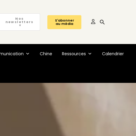
Nos
S'abonner
newsletters
au média
▼
unication
Chine
Ressources
Calendrier