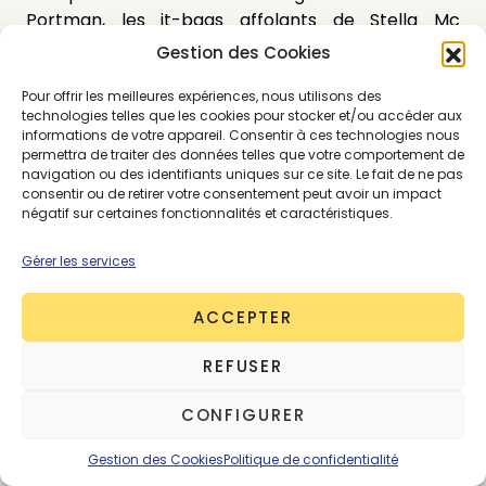
Portman, les it-bags affolants de Stella Mc
Cartney et
les pièces de fake-fur / fake-leather
Gestion des Cookies
exposées sur les podiums.
Or, si les grandes
maisons comme Stella Mc Cartney s’attachent à
Pour offrir les meilleures expériences, nous utilisons des
technologies telles que les cookies pour stocker et/ou accéder aux
utiliser du plastique recyclé, les enseignes de fast-
informations de votre appareil. Consentir à ces technologies nous
fashion qui les copient d’emblée ont un rationnel
permettra de traiter des données telles que votre comportement de
économique, non écologique : elles produisent le
navigation ou des identifiants uniques sur ce site. Le fait de ne pas
consentir ou de retirer votre consentement peut avoir un impact
moins cher et le plus rapidement possible, des
négatif sur certaines fonctionnalités et caractéristiques.
produits voués à être rapidement consommés et
oubliés au fond d’un placard après quelques
Gérer les services
usages, constamment remplacés par de
nouveaux achats.
ACCEPTER
REFUSER
CONFIGURER
Gestion des Cookies
Politique de confidentialité