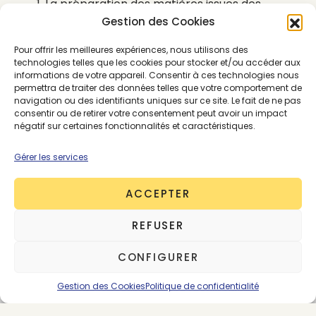
La préparation des matières issues des
textiles et chaussures usagés (tri,
Gestion des Cookies
caractérisation, séparation des fibres) ou
Pour offrir les meilleures expériences, nous utilisons des
encore l’optimisation logistique en vue de
technologies telles que les cookies pour stocker et/ou accéder aux
faciliter la collecte du gisement de matières
informations de votre appareil. Consentir à ces technologies nous
sur le territoire ;
permettra de traiter des données telles que votre comportement de
navigation ou des identifiants uniques sur ce site. Le fait de ne pas
L’incorporation de matières recyclées issues
consentir ou de retirer votre consentement peut avoir un impact
de la Filière Textile au sein de produits dans
négatif sur certaines fonctionnalités et caractéristiques.
d’autres secteurs.
Gérer les services
Sur 40 candidats, 11 dossiers éligibles ont été reçus
ACCEPTER
et 6 ont bénéficié d’un soutien financier et d’un
accompagnement médiatique. C’est le Jury du
REFUSER
comité scientifique qui sélectionne et choisit.
CONFIGURER
Gestion des Cookies
Politique de confidentialité
Le site Refashion