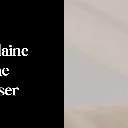
laine
ne
ser