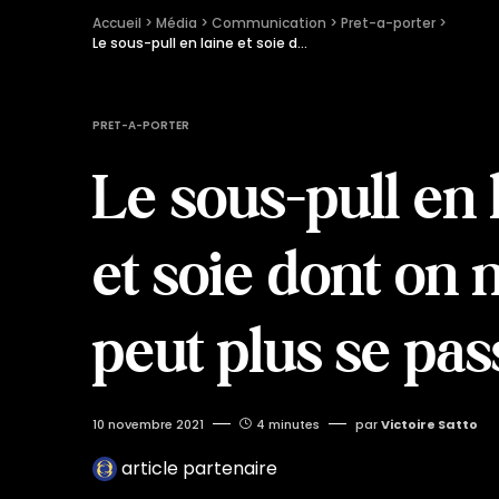
Accueil
 > 
Média
 > 
Communication
 > 
Pret-a-porter
 > 
Le sous-pull en laine et soie dont on ne peut plus se passer
PRET-A-PORTER
Le sous-pull en 
et soie dont on 
peut plus se pas
10 novembre 2021
4 minutes
par
Victoire Satto
article partenaire