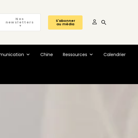
Nos
S'abonner
newsletters
au média
▼
unication
Chine
Ressources
Calendrier