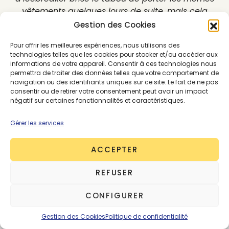
vêtements quelques jours de suite, mais cela
nous fait également réaliser que laver moins
Gestion des Cookies
signifie économiser plus.
”
Pour offrir les meilleures expériences, nous utilisons des
technologies telles que les cookies pour stocker et/ou accéder aux
Pour chaque innovation, icebreaker s’est lancé le
informations de votre appareil. Consentir à ces technologies nous
permettra de traiter des données telles que votre comportement de
défi de se servir de la force que la nature offre
navigation ou des identifiants uniques sur ce site. Le fait de ne pas
pour tenter de chambouler nos habitudes de
consentir ou de retirer votre consentement peut avoir un impact
consommation et avec l’espoir de faire changer
négatif sur certaines fonctionnalités et caractéristiques.
les mentalités grâce à des technologies
Gérer les services
innovantes et naturelle adaptées au trail, au
running, à la randonnée et au ski…) en respectant
ACCEPTER
la planète. La marque s’implique désormais dans
les filières de laine et d’agriculture régénératives
.
REFUSER
CONFIGURER
Le site icebreaker
Gestion des Cookies
Politique de confidentialité