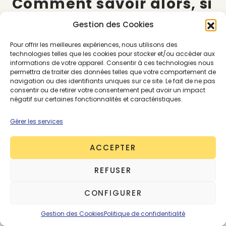
Comment savoir alors, si
un produit est
Gestion des Cookies
réellement fabriqué en
Pour offrir les meilleures expériences, nous utilisons des
France, du moins la
technologies telles que les cookies pour stocker et/ou accéder aux
informations de votre appareil. Consentir à ces technologies nous
majorité de ses étapes
permettra de traiter des données telles que votre comportement de
de fabrication ?
navigation ou des identifiants uniques sur ce site. Le fait de ne pas
consentir ou de retirer votre consentement peut avoir un impact
négatif sur certaines fonctionnalités et caractéristiques.
Il y a plusieurs astuces pour connaître la
Gérer les services
provenance d’un produit.
Comme toujours dans
la mode responsable, l’étape d’information
ACCEPTER
est cruciale et on ne peut malheureusement
pas se reposer sur la bonne foi d’une simple
REFUSER
mention “made in France” d’une marque
.
CONFIGURER
Le made in France peut être repéré grâce à trois
Gestion des Cookies
Politique de confidentialité
critères :