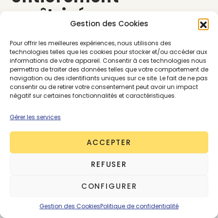
maîtrisée
Gestion des Cookies
La laine australienne rejoint ensuite la province du
Pour offrir les meilleures expériences, nous utilisons des
technologies telles que les cookies pour stocker et/ou accéder aux
Piémont, où s’effectue l’étape de filature, en Italie
informations de votre appareil. Consentir à ces technologies nous
à Biella. Ensuite, le fil rejoint la France où la
permettra de traiter des données telles que votre comportement de
confection par tricotage est entièrement
réalisée
navigation ou des identifiants uniques sur ce site. Le fait de ne pas
consentir ou de retirer votre consentement peut avoir un impact
à Roanne,
bassin textile historique français
négatif sur certaines fonctionnalités et caractéristiques.
aujourd’hui déserté.
L’engouement actuel pour le
made in France permet aux artisans de la région
Gérer les services
de subsister et de vivre de la passion pour leur
métier.
ACCEPTER
REFUSER
COU*DE FOUDRE
CONFIGURER
pratique des prix justes
Gestion des Cookies
Politique de confidentialité
et des éditions limitées