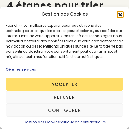
4 étapes pour trier
efficacement sa
Gestion des Cookies
garde-robe
Pour offrir les meilleures expériences, nous utilisons des
technologies telles que les cookies pour stocker et/ou accéder aux
informations de votre appareil. Consentir à ces technologies nous
permettra de traiter des données telles que votre comportement de
Tout d’abord, on vous conseille d’y consacrer une
navigation ou des identifiants uniques sur ce site. Le fait de ne pas
demi journée à part entière, afin de
consentir ou de retirer votre consentement peut avoir un impact
négatif sur certaines fonctionnalités et caractéristiques.
sortir/décider/ranger/empaqueter en un seul
temps.
Gérer les services
ACCEPTER
1 – Sortir l’intégralité de
REFUSER
ses vêtements,
accessoires et
CONFIGURER
chaussures
Gestion des Cookies
Politique de confidentialité