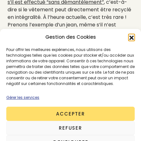
s’il est effectué “sans démantèlement”
, c’est-à-
dire si le vêtement peut directement être recyclé
en intégralité. À l’heure actuelle, c’est très rare !
Prenons l’exemple d’un jean, même s’il n’est
constitué que de coton (dans le meilleur des cas,
Gestion des Cookies
non mélangé avec de l’
élasthanne)
, il contient une
étiquette en cuir, des rivets, un zip, des étiquettes
Pour offrir les meilleures expériences, nous utilisons des
de compositions, etc.
Les pièces mono matières
technologies telles que les cookies pour stocker et/ou accéder aux
informations de votre appareil. Consentir à ces technologies nous
sont un vrai challenge pour l’industrie
, mais elle
permettra de traiter des données telles que votre comportement de
œuvre actuellement
pour un tri optimisé par
navigation ou des identifiants uniques sur ce site. Le fait de ne pas
matières et par couleurs de nos vêtements, une
consentir ou de retirer votre consentement peut avoir un impact
négatif sur certaines fonctionnalités et caractéristiques.
fois donnés
.
Gérer les services
6. Ne pas couper les
ACCEPTER
étiquettes de ses
REFUSER
vêtements