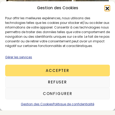
Gestion des Cookies
Pour offrir les meilleures expériences, nous utilisons des
technologies telles que les cookies pour stocker et/ou accéder aux
informations de votre appareil. Consentir à ces technologies nous
permettra de traiter des données telles que votre comportement de
navigation ou des identifiants uniques sur ce site. Le fait de ne pas
Mademoiselle Nice,
consentir ou de retirer votre consentement peut avoir un impact
négatif sur certaines fonctionnalités et caractéristiques.
musée du luxe
Gérer les services
Ce dépôt vente de luxe est vintage jusqu’à la
ACCEPTER
devanture de la boutique. Véritable petit musée,
on y trouve des bijoux, des tableaux, des
REFUSER
vêtements et accessoires haut de gamme.
Si tu
aimes les beaux objets et les lustres anciens,
CONFIGURER
l’endroit vaut plus que le détour !
Gestion des Cookies
Politique de confidentialité
@
mademoisellenice