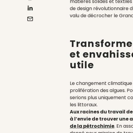
matières solides et textile
de design révolutionnaire d
valu de décrocher le Grand P
Transforme
et envahiss
utile
Le changement climatique e
prolifération des algues. Po
serions plus uniquement co
les littoraux.
Aux racines du travail de
à l’envie de trouver une 
de la pétrochimie
. En ass