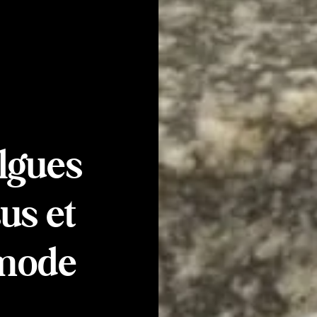
algues
us et
 mode