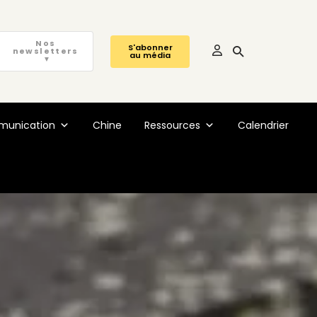
Nos
S'abonner
newsletters
au média
▼
unication
Chine
Ressources
Calendrier