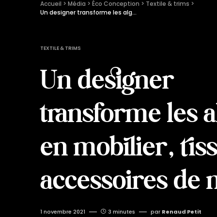
Accueil
 > 
Média
 > 
Éco Conception
 > 
Textile & trims
 > 
Un designer transforme les algues en mobilier, tissus et accessoires de mode
TEXTILE & TRIMS
Un designer
transforme les 
en mobilier, tiss
accessoires de
1 novembre 2021
3 minutes
par
Renaud Petit