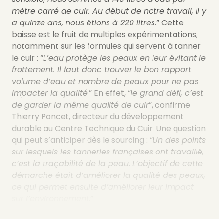
mètre carré de cuir. Au début de notre travail, il y
a quinze ans, nous étions à 220 litres.
” Cette
baisse est le fruit de multiples expérimentations,
notamment sur les formules qui servent à tanner
le cuir : “
L’eau protège les peaux en leur évitant le
frottement. Il faut donc trouver le bon rapport
volume d’eau et nombre de peaux pour ne pas
impacter la qualité.
”
En effet, “
le grand défi, c’est
de garder la même qualité de cuir
”, confirme
Thierry Poncet, directeur du développement
durable au Centre Technique du Cuir. Une question
qui peut s’anticiper dès le sourcing : “
Un des points
sur lesquels les tanneries françaises ont travaillé,
c’est la traçabilité de la peau.
L’objectif de cette
démarche était d’améliorer la qualité des peaux,
ce qui permet ensuite d’améliorer leur impact
sur l’environnement.
”