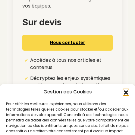
vos équipes.
Sur devis
Nous contacter
Accédez à tous nos articles et
contenus
Décryptez les enjeux systémiques
et découvrez les solutions clés
Gestion des Cookies
pour le secteur
Tarifs préférentiels sur nos
Pour offrir les meilleures expériences, nous utilisons des
technologies telles que les cookies pour stocker et/ou accéder aux
partenariats média
informations de votre appareil. Consentir à ces technologies nous
permettra de traiter des données telles que votre comportement de
Pour nous contacter :
navigation ou des identifiants uniques sur ce site. Le fait de ne pas
morning@thegoodgoods.fr
consentir ou de retirer votre consentement peut avoir un impact