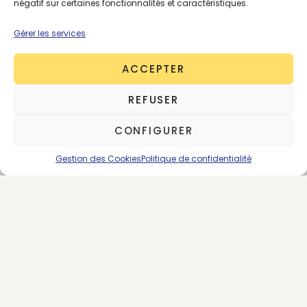
négatif sur certaines fonctionnalités et caractéristiques.
Gérer les services
*Abonnement renouvelable par tacite
reconduction
ACCEPTER
REFUSER
CONFIGURER
SE CONNECTER
ABONNEMENTS
Gestion des Cookies
Politique de confidentialité
CUIR
INNOVATION
PREMIUM
SOURCING
STRESS HYDRIQUE
TANNERIE