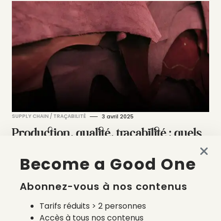
SUPPLY CHAIN / TRAÇABILITÉ
3 avril 2025
Production, qualité, traçabilité : quels
sont les enjeux du cuir caprin ?
Become a Good One
par
Renaud Petit
Abonnez-vous à nos contenus
Tarifs réduits > 2 personnes
Accès à tous nos contenus