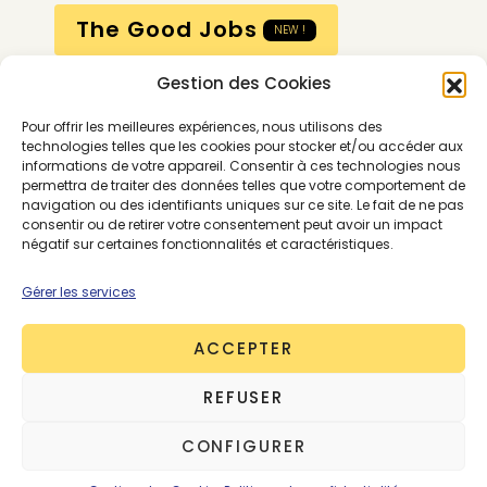
The Good Jobs
NEW !
Gestion des Cookies
Compte
Pour offrir les meilleures expériences, nous utilisons des
Calendrier
technologies telles que les cookies pour stocker et/ou accéder aux
informations de votre appareil. Consentir à ces technologies nous
Contactez-nous
permettra de traiter des données telles que votre comportement de
navigation ou des identifiants uniques sur ce site. Le fait de ne pas
consentir ou de retirer votre consentement peut avoir un impact
négatif sur certaines fonctionnalités et caractéristiques.
Gérer les services
ACCEPTER
Conditions générales
REFUSER
Mentions légales
Politique de confidentialité
CONFIGURER
Gestion des cookies
Contactez-nous
© 2026 - The Good Goods - Tous droits réservés