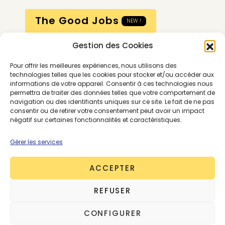
The Good Jobs
NEW !
Gestion des Cookies
Compte
Pour offrir les meilleures expériences, nous utilisons des
Calendrier
technologies telles que les cookies pour stocker et/ou accéder aux
informations de votre appareil. Consentir à ces technologies nous
Contactez-nous
permettra de traiter des données telles que votre comportement de
navigation ou des identifiants uniques sur ce site. Le fait de ne pas
consentir ou de retirer votre consentement peut avoir un impact
négatif sur certaines fonctionnalités et caractéristiques.
Gérer les services
ACCEPTER
Conditions générales
REFUSER
Mentions légales
Politique de confidentialité
CONFIGURER
Gestion des cookies
Contactez-nous