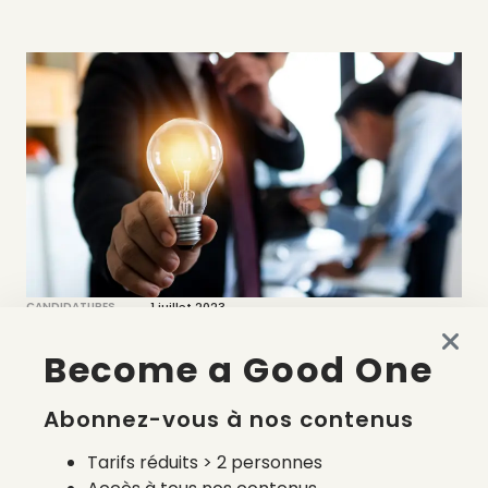
CANDIDATURES
1 juillet 2023
Master project management,
Become a Good One
innovation et développement durable
Abonnez-vous à nos contenus
par
Victoire Satto
Tarifs réduits > 2 personnes