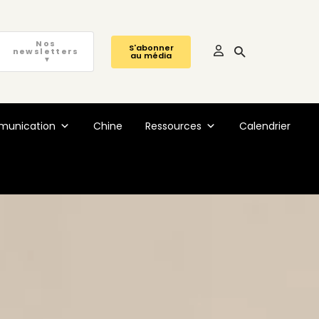
Nos
S'abonner
newsletters
au média
▼
unication
Chine
Ressources
Calendrier