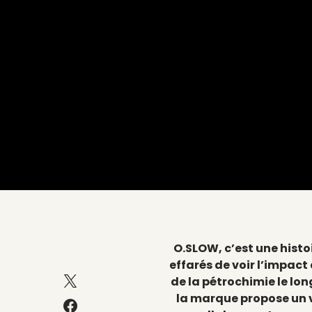
O.SLOW, c’est une hist
effarés de voir l’impac
de la pétrochimie le lon
la marque propose un v