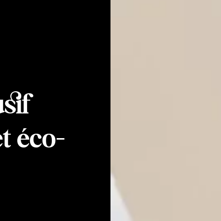
sif
et éco-