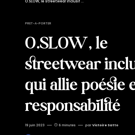
O.SLOW, le streetwear inclusif qui allie poésie et éco-responsabilité
PRET-A-PORTER
O.SLOW, le
streetwear inclu
qui allie poésie 
responsabilité
19 juin 2023
6 minutes
par
Victoire Satto