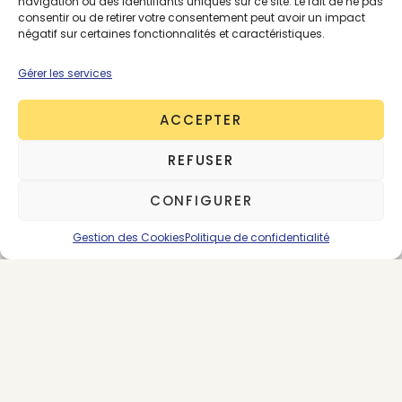
navigation ou des identifiants uniques sur ce site. Le fait de ne pas
France, en coton bio et certifiées
Standard 100 by
consentir ou de retirer votre consentement peut avoir un impact
négatif sur certaines fonctionnalités et caractéristiques.
Oeko-Tex
. La marque a une politique de prix juste,
qui rémunère équitablement l’équipe de
Gérer les services
confection et avec des marges décentes.
ACCEPTER
REFUSER
CONFIGURER
Gestion des Cookies
Politique de confidentialité