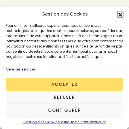
Les résultats de l’étude
Gestion des Cookies
Pour offrir les meilleures expériences, nous utilisons des
Les témoignages de ce panel de femmes
technologies telles que les cookies pour stocker et/ou accéder aux
mettaient en lumière des sujets particulièrement
informations de votre appareil. Consentir à ces technologies nous
permettra de traiter des données telles que votre comportement de
importants pour elles. Quatre ressortaient de
navigation ou des identifiants uniques sur ce site. Le fait de ne pas
manière récurrente :
consentir ou de retirer votre consentement peut avoir un impact
négatif sur certaines fonctionnalités et caractéristiques.
“Je suis façonnée pour l’industrie” :
8
Gérer les services
participantes partageaient leur expérience
de travail dans des industries où les standards
ACCEPTER
de beauté et de mode sont très élevés, avec
la pression de correspondre à ces standards,
REFUSER
ayant un fort impact sur leur perception
d’elles-mêmes et leur estime de soi.
CONFIGURER
“Mon corps est un produit commercial »
: 8
participantes expliquaient avoir vécu des
Gestion des Cookies
Politique de confidentialité
expériences où leur corps était considéré