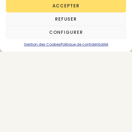
ACCEPTER
REFUSER
https://www.youtube.com/watch?
v=d4VTPLpfGq0&t=575s
CONFIGURER
Gestion des Cookies
Politique de confidentialité
Eva Kruse est une des co-fondatrice et PDG du
Danish Fashion Institute et de la Fashion Week
de Copenhague.
Elle est également membre du
conseil d’administration de plusieurs organisations
et entreprises, parmi lesquelles: Nordic Fashion
Association, Wonderful Copenhagen et Birger
Christensen. Le Danish Fashion Institute est à
l’origine de l’événement le plus grand et le plus
important au monde sur la durabilité et la mode: le
Copenhagen Fashion Summit.