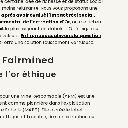
e certaine idée de richesse et de statut social
est moins reluisante. Nous vous proposons une
:
après avoir évalué l’impact réel social,
emental de l’extraction d’Or
, on met ici en
d
, le plus exigeant des labels d’Or éthique sur
e valeurs.
Enfin, nous soulevons la question
t-être une solution faussement vertueuse.
e Fairmined
 l’or éthique
e pour une Mine Responsable (ARM) est une
t comme pionnière dans l’exploitation
te Echelle (MAPE). Elle a créé le label
r éthique et traçable, de son extraction au