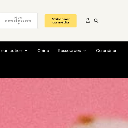
Nos
S'abonner
newsletters
au média
▼
unication
Chine
Ressources
Calendrier