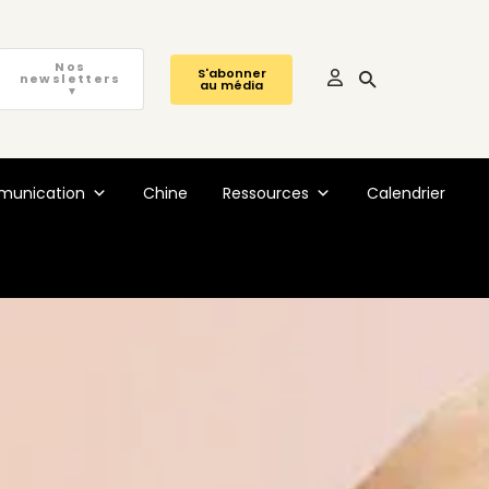
Nos
S'abonner
newsletters
au média
▼
unication
Chine
Ressources
Calendrier