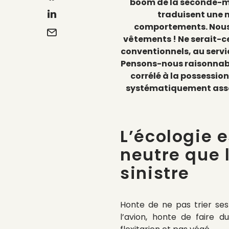
boom de la seconde-ma
traduisent une 
comportements. Nous 
vêtements ! Ne serait-ce
conventionnels, au servic
Pensons-nous raisonnabl
corrélé à la possession
systématiquement associ
L’écologie 
neutre que 
sinistre
Honte de ne pas trier se
l’avion, honte de faire d