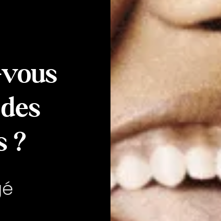
-vous
 des
s ?
gé