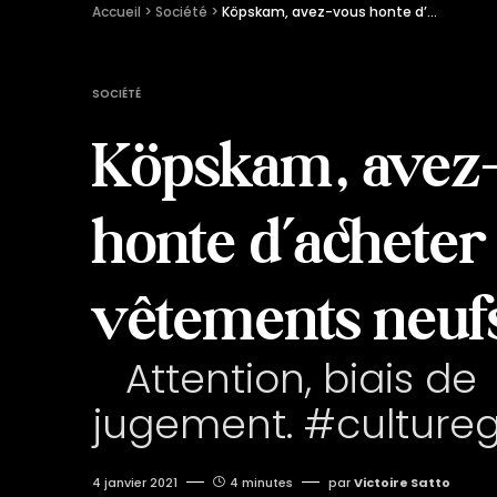
Accueil
 > 
Société
 > 
Köpskam, avez-vous honte d’acheter des vêtements neufs ?
SOCIÉTÉ
Köpskam, avez
honte d’acheter
vêtements neuf
Attention, biais de
jugement. #culture
4 janvier 2021
4 minutes
par
Victoire Satto