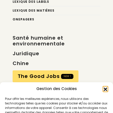
LEXIQUE DES LABELS
LEXIQUE DES MATIÈRES
ONEPAGERS
Santé humaine et
environnementale
Juridique
Chine
The Good Jobs
NEW !
Gestion des Cookies
Compte
Pour offrir les meilleures expériences, nous utilisons des
Calendrier
technologies telles que les cookies pour stocker et/ou accéder aux
informations de votre appareil. Consentir à ces technologies nous
Contactez-nous
permettra de traiter des données telles que votre comportement de