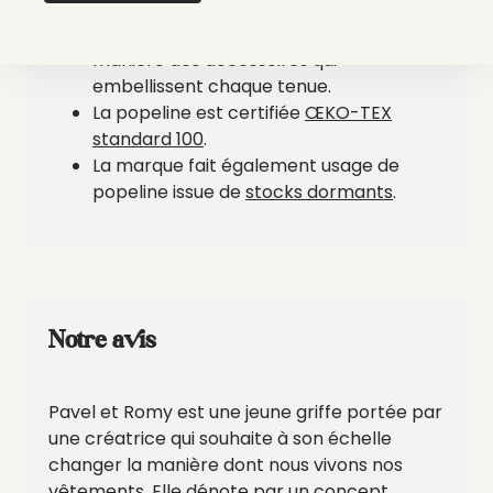
dentelle, broderie, ou encore de
plumassier, interprétant chacun·e à leur
manière des accessoires qui
embellissent chaque tenue.
La popeline est certifiée
ŒKO-TEX
standard 100
.
La marque fait également usage de
popeline issue de
stocks dormants
.
Notre avis
Pavel et Romy est une jeune griffe portée par
une créatrice qui souhaite à son échelle
changer la manière dont nous vivons nos
vêtements. Elle
dénote par un concept