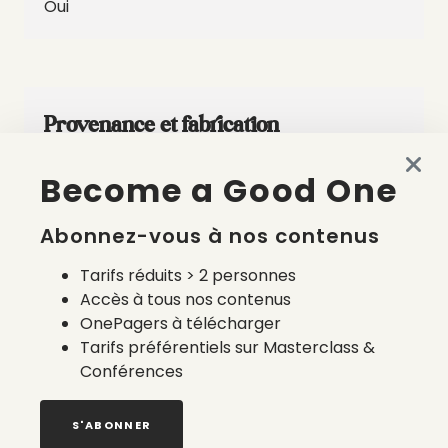
Oui
Provenance et fabrication
Become a Good One
Pour la production
, la marque met en
valeur le savoir-faire hexagonal et
Abonnez-vous à nos contenus
l’insertion en produisant ses robes avec
La Fabrique Nomade
Tarifs réduits > 2 personnes
La Fabrique Nomade est une
Accès à tous nos contenus
association créée par Inès Mesmar
OnePagers à télécharger
qui œuvre en faveur de l’insertion
Tarifs préférentiels sur Masterclass &
professionnelle des artisanats d’art
Conférences
migrants et réfugiés en France.
Pour la confection Pauline, collabore
S'ABONNER
avec différents artisans maîtres de la