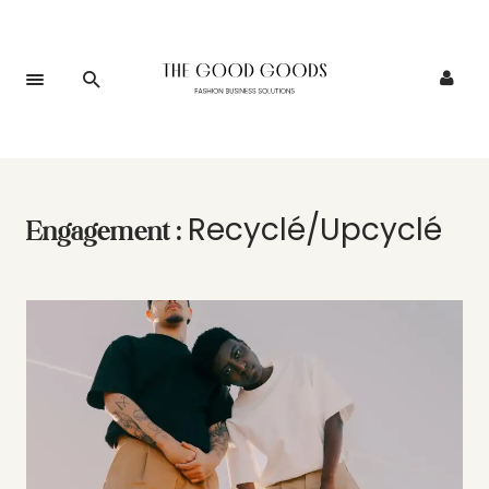
Recyclé/Upcyclé
Engagement :