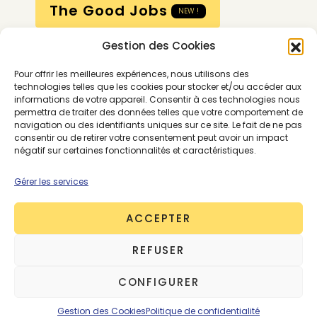
The Good Jobs
NEW !
Gestion des Cookies
Compte
Pour offrir les meilleures expériences, nous utilisons des
Calendrier
technologies telles que les cookies pour stocker et/ou accéder aux
informations de votre appareil. Consentir à ces technologies nous
Contactez-nous
permettra de traiter des données telles que votre comportement de
navigation ou des identifiants uniques sur ce site. Le fait de ne pas
consentir ou de retirer votre consentement peut avoir un impact
négatif sur certaines fonctionnalités et caractéristiques.
Gérer les services
ACCEPTER
Conditions générales
REFUSER
Mentions légales
Politique de confidentialité
CONFIGURER
Gestion des cookies
Contactez-nous
© 2026 - The Good Goods - Tous droits réservés
Gestion des Cookies
Politique de confidentialité