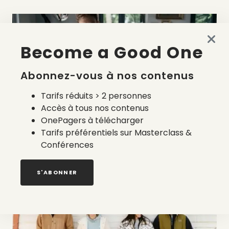
Become a Good One
Abonnez-vous à nos contenus
Tarifs réduits > 2 personnes
Accès à tous nos contenus
OnePagers à télécharger
Tarifs préférentiels sur Masterclass &
4 juin 2020
Conférences
MONTLIMART
par
Quentin Fruchet
S'ABONNER