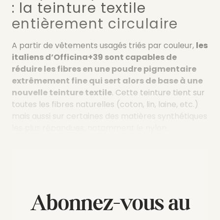
: la teinture textile
entièrement circulaire
A partir de vêtements usagés triés par couleur,
les
italiens d’Officina+39 sont capables de
réduire les fibres en une poudre pigmentaire
extrêmement fine qui sert alors de base à une
nouvelle teinture textile
. Cette teinture tient sur
toutes les fibres naturelles (coton, lin, laine, etc.)
mais aussi sur certaines des matières synthétiques
les plus répandues, notamment le nylon.
Abonnez-vous au