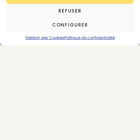
SE CONNECTER
ABONNEMENTS
REFUSER
CONFIGURER
Gestion des Cookies
Politique de confidentialité
ÉCONOMIE CIRCULAIRE
INTERNATIONAL
LOI
PLASTIC FREE
PREMIUM