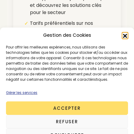
et découvrez les solutions clés
pour le secteur
Tarifs préférentiels sur nos
partenariats média
Gestion des Cookies
Pour nous contacter :
Pour offrir les meilleures expériences, nous utilisons des
morning@thegoodgoods.fr
technologies telles que les cookies pour stocker et/ou accéder aux
informations de votre appareil. Consentir à ces technologies nous
permettra de traiter des données telles que votre comportement de
navigation ou des identifiants uniques sur ce site. Le fait de ne pas
*Abonnement renouvelable par tacite
consentir ou de retirer votre consentement peut avoir un impact
reconduction
négatif sur certaines fonctionnalités et caractéristiques.
Gérer les services
ACCEPTER
SE CONNECTER
ABONNEMENTS
REFUSER