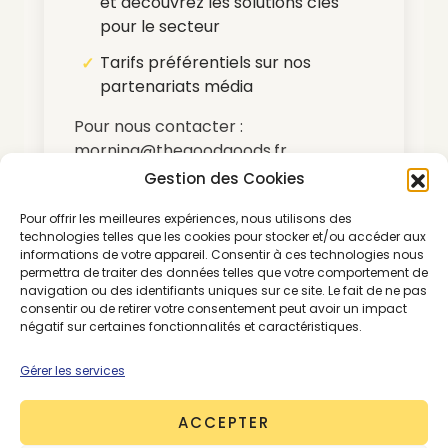
et découvrez les solutions clés
pour le secteur
Tarifs préférentiels sur nos
partenariats média
Pour nous contacter :
morning@thegoodgoods.fr
Gestion des Cookies
Pour offrir les meilleures expériences, nous utilisons des
*Abonnement renouvelable par tacite
technologies telles que les cookies pour stocker et/ou accéder aux
reconduction
informations de votre appareil. Consentir à ces technologies nous
permettra de traiter des données telles que votre comportement de
navigation ou des identifiants uniques sur ce site. Le fait de ne pas
consentir ou de retirer votre consentement peut avoir un impact
négatif sur certaines fonctionnalités et caractéristiques.
Gérer les services
SE CONNECTER
ABONNEMENTS
ACCEPTER