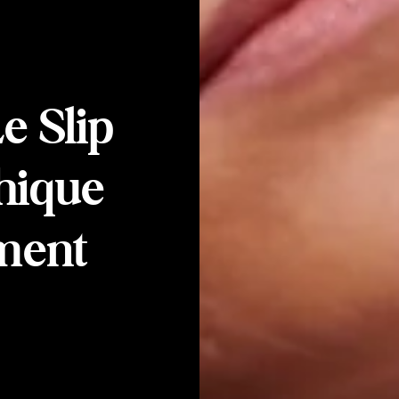
e Slip
thique
ement