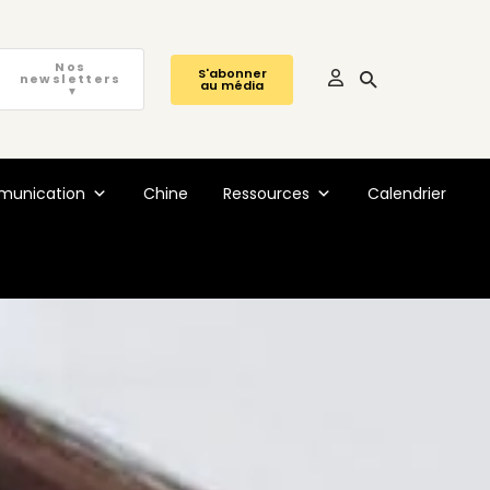
Nos
S'abonner
newsletters
au média
▼
unication
Chine
Ressources
Calendrier