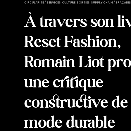
CIRCULARITÉ / SERVICES
CULTURE
SORTIES
SUPPLY CHAIN / TRAÇABIL
À travers son li
Reset Fashion,
Romain Liot pr
une critique
constructive de 
mode durable