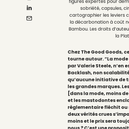
figures expertes pour dém
sobriété, capsules, ci
cartographier les leviers
la décarbonation à coût néga
Bambou. Les droits d’aute
la Pl
Chez The Good Goods, cel
tourne autour. “La mode
par Valerie Steele, n’en 
Backlash, non scalabilit
qu’aucune initiative de 
les grandes marques. Les
[dans la mode, moins de 
et les mastodontes encla
réglementaire fléchit ou
deux vérités crues s’im
moins et le prix sera touj
nous ? C’est une proposi