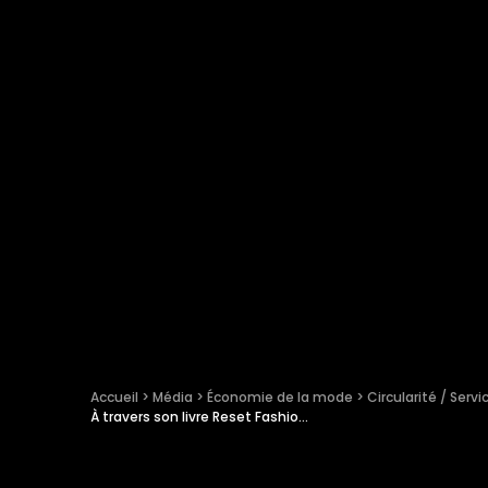
Accueil
 > 
Média
 > 
Économie de la mode
 > 
Circularité / Servi
À travers son livre Reset Fashion, Romain Liot propose une critique constructive de la mode durable