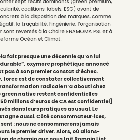
onter sept récits dominants (green premium,
rcularité, coalitions, labels, ESG) avant de
 concrets à la disposition des marques, comme
tif, la traçabilité, l’ingénierie, l’organisation
ur sont reversés à la Chaire ENAMOMA PSL et à
ateforme Océan et Climat.
a fait presque une décennie qu’on lui
 durable”, oxymore prophétique annoncé
est pas à son premier constat d’échec.
é, force est de constater collectivement
transformation radicale n’a abouti chez
 green native restent confidentielles
50 millions d’euros de CA est confidentiel]
vés dans leurs pratiques as usual. Le
 stagne aussi.
Côté consommateur·ices,
posent : nous ne consommerons jamais
ours le premier driver. Alors, où allons-
tion de chemin que nous fait Romain Liot