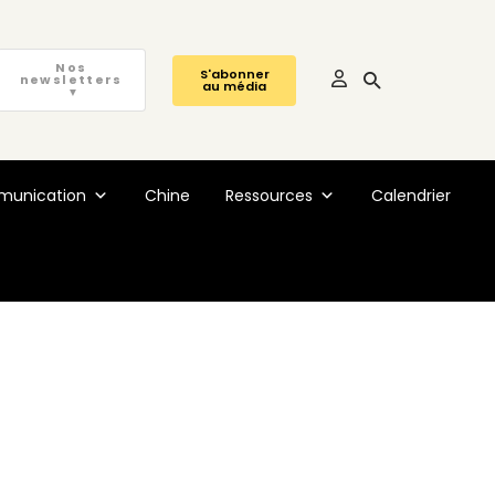
Nos
S'abonner
newsletters
au média
▼
unication
Chine
Ressources
Calendrier