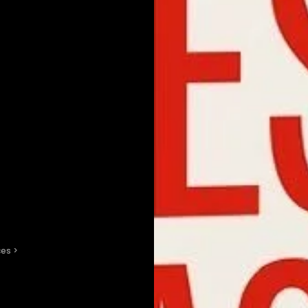
ces
 > 