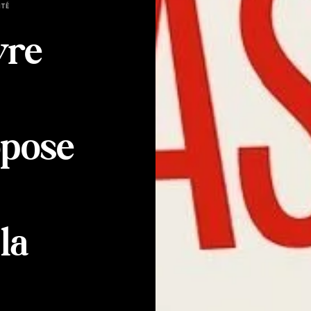
ITÉ
vre
opose
la