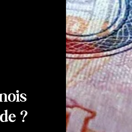
nois
de ?