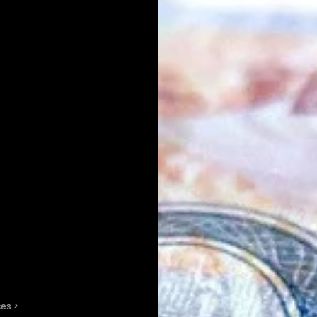
ces
 > 