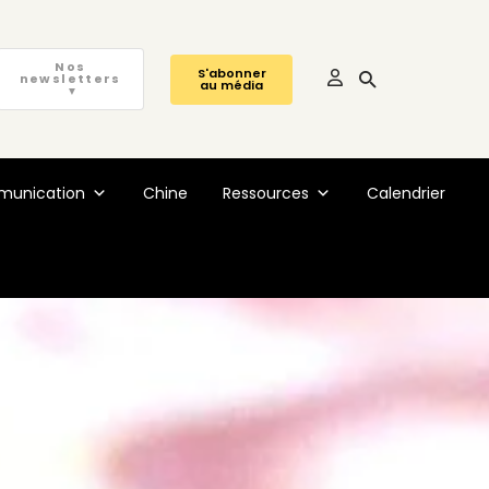
Nos
S'abonner
newsletters
au média
▼
unication
Chine
Ressources
Calendrier