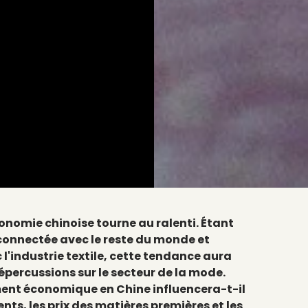
conomie chinoise tourne au ralenti. Étant
connectée avec le reste du monde et
l'industrie textile, cette tendance aura
épercussions sur le secteur de la mode.
ent économique en Chine influencera-t-il
ts, les prix des matières premières et les