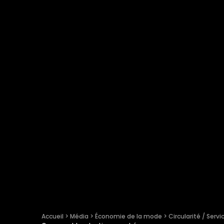
Accueil
 > 
Média
 > 
Économie de la mode
 > 
Circularité / Servi