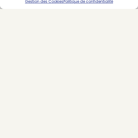
Gestion des Cookies
Politique de confidentialité
LES DERNIERS ARTICLES
Peut-on appliquer le modèle de BackMarket à la mode ?
8 août 2026