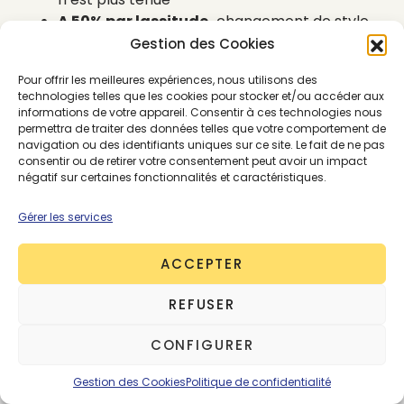
A 50% par lassitude,
changement de style,
un trop plein de vêtements ou un
Gestion des Cookies
changement de taille.
Pour offrir les meilleures expériences, nous utilisons des
technologies telles que les cookies pour stocker et/ou accéder aux
informations de votre appareil. Consentir à ces technologies nous
Prendre conscience du problème, c’est pouvoir y
permettra de traiter des données telles que votre comportement de
remédier !
Dans les deux cas, la réparation et la
navigation ou des identifiants uniques sur ce site. Le fait de ne pas
transformation de nos pièces textiles avec un
consentir ou de retirer votre consentement peut avoir un impact
négatif sur certaines fonctionnalités et caractéristiques.
service comme TILLI répondent à 100% des
motifs évoqués.
Économique, écologique, sensé,
Gérer les services
réparer permet de s’approprier la mode plutôt
que de la suivre, briser le cercle non vertueux de la
ACCEPTER
surconsommation, en passant par une meilleure
connaissance de soi.
REFUSER
CONFIGURER
Cultiver son style en
Gestion des Cookies
Politique de confidentialité
shoppant
dans son